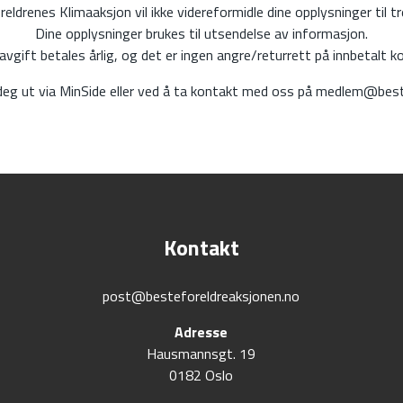
eldrenes Klimaaksjon vil ikke videreformidle dine opplysninger til tr
Dine opplysninger brukes til utsendelse av informasjon.
gift betales årlig, og det er ingen angre/returrett på innbetalt k
deg ut via MinSide eller ved å ta kontakt med oss på medlem@best
Kontakt
post@besteforeldreaksjonen.no
Adresse
Hausmannsgt. 19
0182 Oslo